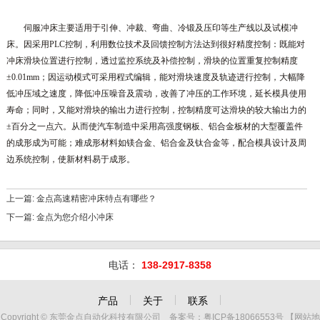
伺服冲床主要适用于引伸、冲裁、弯曲、冷锻及压印等生产线以及试模冲
床。因采用PLC控制，利用数位技术及回馈控制方法达到很好精度控制：既能对
冲床滑块位置进行控制，透过监控系统及补偿控制，滑块的位置重复控制精度
±0.01mm；因运动模式可采用程式编辑，能对滑块速度及轨迹进行控制，大幅降
低冲压域之速度，降低冲压噪音及震动，改善了冲压的工作环境，延长模具使用
寿命；同时，又能对滑块的输出力进行控制，控制精度可达滑块的较大输出力的
±百分之一点六。从而使汽车制造中采用高强度钢板、铝合金板材的大型覆盖件
的成形成为可能；难成形材料如镁合金、铝合金及钛合金等，配合模具设计及周
边系统控制，使新材料易于成形。
上一篇:
金点高速精密冲床特点有哪些？
下一篇:
金点为您介绍小冲床
电话：
138-2917-8358
产品
关于
联系
Copyright © 东莞金点自动化科技有限公司 备案号：
粤ICP备18066553号
【
网站地